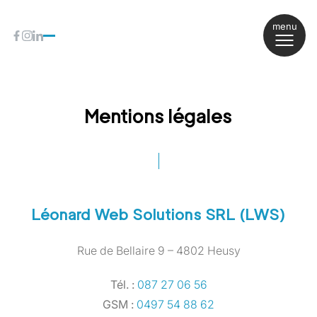
Passer au contenu
Passer au pied de page
menu
Visiter la page Facebook
Visiter la page Instagram
Visiter la page Linkedin
Mentions légales
Léonard Web Solutions SRL (LWS)
Rue de Bellaire 9 – 4802 Heusy
Tél. :
087 27 06 56
GSM :
0497 54 88 62